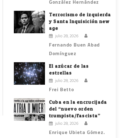
González Hernández
Terrorismo de izquierda
y Santa Inquisición new
age
julio 28, 2026
Fernando Buen Abad
Domínguez
El azúcar de las
estrellas
julio 28, 2026
Frei Betto
Cuba en la encrucijada
del “nuevo orden
trumpista/fascista”
julio 28, 2026
Enrique Ubieta Gómez.