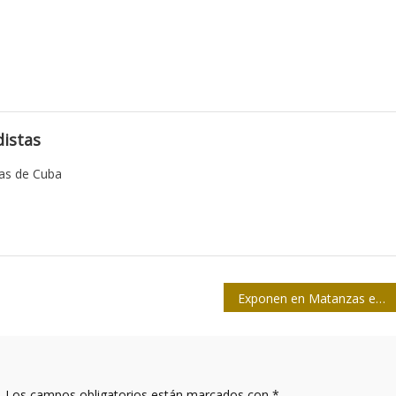
istas
tas de Cuba
Exponen en Matanzas experiencias sobre periodismo en tiempos de huracán
.
Los campos obligatorios están marcados con
*