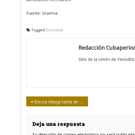
Fuente: Granma
Tagged
Sociedad
Redacción Cubaperiod
Sitio de la Unión de Periodis
Navegación
Etecsa rebaja tarifa de navegación internacional
de
entradas
Deja una respuesta
Tu dirección de correo electrónico no será publicada