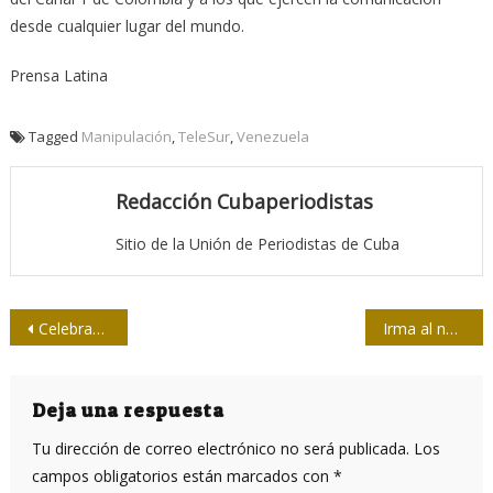
desde cualquier lugar del mundo.
Prensa Latina
Tagged
Manipulación
,
TeleSur
,
Venezuela
Redacción Cubaperiodistas
Sitio de la Unión de Periodistas de Cuba
Navegación
Celebran aniversario 40 de la creación del Sindicato de la Cultura
Irma al norte de Guantánamo; el peligro continúa
de
entradas
Deja una respuesta
Tu dirección de correo electrónico no será publicada.
Los
campos obligatorios están marcados con
*