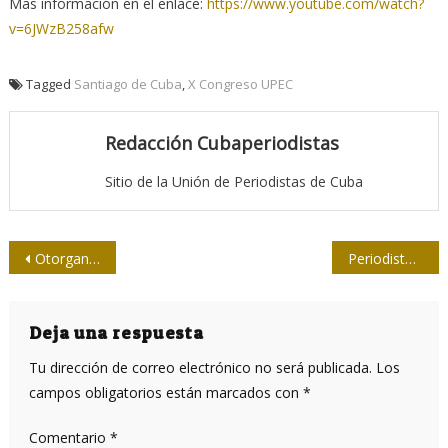
Mas información en el enlace:
https://www.youtube.com/watch?
v=6JWzB258afw
Tagged
Santiago de Cuba
,
X Congreso UPEC
Redacción Cubaperiodistas
Sitio de la Unión de Periodistas de Cuba
Navegación
Otorgan en Cienfuegos premios de Periodismo económico
Periodistas de Puerto Padre tras el ala y color de la noticia
de
entradas
Deja una respuesta
Tu dirección de correo electrónico no será publicada.
Los
campos obligatorios están marcados con
*
Comentario
*