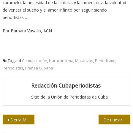
caramelo, la necesidad de la síntesis y la inmediatez, la voluntad
de vencer el sueño y el amor infinito por seguir siendo
periodistas…
Por Bárbara Vasallo, ACN
Tagged
Comunicación
,
Huracán Irma
,
Matanzas
,
Periodismo
,
Periodistas
,
Prensa Cubana
Redacción Cubaperiodistas
Sitio de la Unión de Periodistas de Cuba
Navegación
Sierra Maestra 60 / Dirigir es un reto y un orgullo
De nuestra prensa / Letras vulgares y otros demonios
de