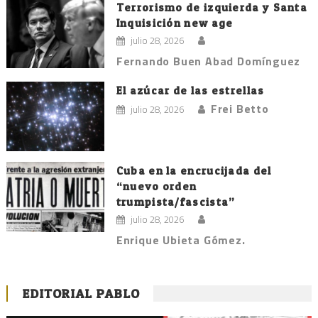
Terrorismo de izquierda y Santa
Inquisición new age
julio 28, 2026
Fernando Buen Abad Domínguez
El azúcar de las estrellas
Frei Betto
julio 28, 2026
Cuba en la encrucijada del
“nuevo orden
trumpista/fascista”
julio 28, 2026
Enrique Ubieta Gómez.
EDITORIAL PABLO