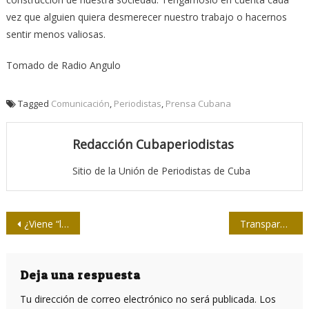
vez que alguien quiera desmerecer nuestro trabajo o hacernos
sentir menos valiosas.
Tomado de Radio Angulo
Tagged
Comunicación
,
Periodistas
,
Prensa Cubana
Redacción Cubaperiodistas
Sitio de la Unión de Periodistas de Cuba
Navegación
¿Viene “la vendetta” Bannon?
Transparencias
de
entradas
Deja una respuesta
Tu dirección de correo electrónico no será publicada.
Los