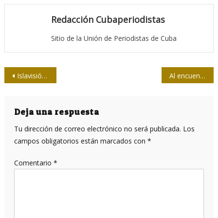
Redacción Cubaperiodistas
Sitio de la Unión de Periodistas de Cuba
Navegación
Islavisión: TV pinera de corazón y Fidel
Al encuentro con el joven Martí
de
entradas
Deja una respuesta
Tu dirección de correo electrónico no será publicada.
Los
campos obligatorios están marcados con
*
Comentario
*