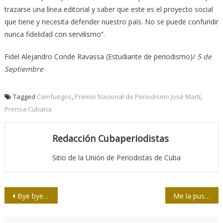
trazarse una línea editorial y saber que este es el proyecto social
que tiene y necesita defender nuestro país. No se puede confundir
nunca fidelidad con servilismo”.
Fidel Alejandro Conde Ravassa (Estudiante de periodismo)/
5 de
Septiembre
Tagged
Cienfuegos
,
Premio Nacional de Periodismo José Martí
,
Prensa Cubana
Redacción Cubaperiodistas
Sitio de la Unión de Periodistas de Cuba
Navegación
Bye bye, Buenos Aires Herald
Me la puso en China, o una refrescante crónica del Fulgue
de