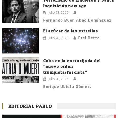
Terrorismo de izquierda y Santa
Inquisición new age
julio 28, 2026
Fernando Buen Abad Domínguez
El azúcar de las estrellas
Frei Betto
julio 28, 2026
Cuba en la encrucijada del
“nuevo orden
trumpista/fascista”
julio 28, 2026
Enrique Ubieta Gómez.
EDITORIAL PABLO