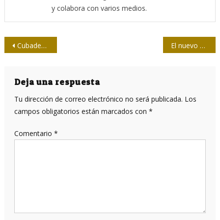
y colabora con varios medios.
Navegación
Cubadebate hacia sus 15
El nuevo algoritmo de Google limita el acceso a portales de izquierda
de
entradas
Deja una respuesta
Tu dirección de correo electrónico no será publicada.
Los
campos obligatorios están marcados con
*
Comentario
*