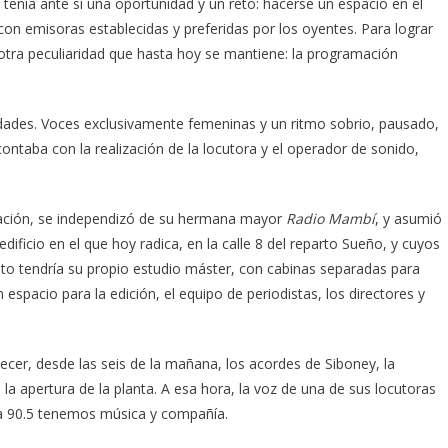
tenía ante sí una oportunidad y un reto: hacerse un espacio en el
n emisoras establecidas y preferidas por los oyentes. Para lograr
 otra peculiaridad que hasta hoy se mantiene: la programación
ridades. Voces exclusivamente femeninas y un ritmo sobrio, pausado,
 contaba con la realización de la locutora y el operador de sonido,
mación, se independizó de su hermana mayor
Radio Mambí
, y asumió
dificio en el que hoy radica, en la calle 8 del reparto Sueño, y cuyos
to tendría su propio estudio máster, con cabinas separadas para
espacio para la edición, el equipo de periodistas, los directores y
cer, desde las seis de la mañana, los acordes de Siboney, la
 apertura de la planta. A esa hora, la voz de una de sus locutoras
cia 90.5 tenemos música y compañía.