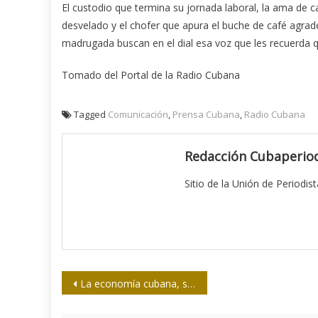
El custodio que termina su jornada laboral, la ama de c
desvelado y el chofer que apura el buche de café agra
madrugada buscan en el dial esa voz que les recuerda 
Tomado del Portal de la Radio Cubana
Tagged
Comunicación
,
Prensa Cubana
,
Radio Cubana
Redacción Cubaperiod
Sitio de la Unión de Periodis
Navegación
La economía cubana, según el Che: una entrevista poco conocida
de