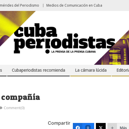
emérides del Periodismo
Medios de Comunicación en Cuba
s
Cubaperiodistas recomienda
La cámara lúcida
Editori
y compañía
Comment(0)
Compartir
Más
0