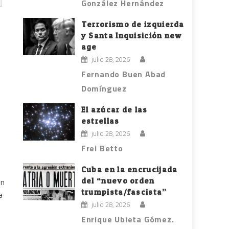
González Hernández
Terrorismo de izquierda
y Santa Inquisición new
age
julio 28, 2026
Fernando Buen Abad
Domínguez
El azúcar de las
estrellas
julio 28, 2026
Frei Betto
Cuba en la encrucijada
del “nuevo orden
en
trumpista/fascista”
a
julio 28, 2026
Enrique Ubieta Gómez.