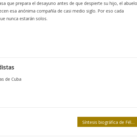
asa que prepara el desayuno antes de que despierte su hijo, el abuel
decen esa anónima compañía de casi medio siglo. Por eso cada
que nunca estarán solos.
istas
tas de Cuba
Síntesis biográfica de Félix Elmusa en libro de Luis Hernández Serrano