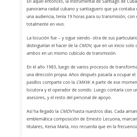
En aquel entonces, la instrumental de Santiago de Cuba 
panorama radial cubano y santiaguero que ya contaba co
una audiencia, tenía 19 horas para su transmisión, con
totalmente en vivo.
La locución fue – y sigue siendo- otra de sus particula
distinguirían el hacer de la
CMDV
, que en un inicio solo
ambos en un mismo cubículo de transmisión.
En el año 1983, luego de varios procesos de transfor
una dirección propia. Años después pasaría a ocupar el e
pasillos comparte con la
CMKW
. A partir de ese momen
locutora y el operador de sonido. Luego contaría con un 
asesores, y el resto del personal de apoyo.
Así ha llegado la
CMDV
hasta nuestros días. Cada amane
emblemática composición de Ernesto Lecuona, marcan la
titulares, Kenia María, nos recuerda que en la frecuen