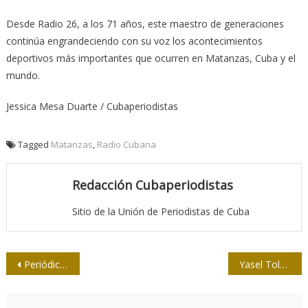
Desde Radio 26, a los 71 años, este maestro de generaciones
continúa engrandeciendo con su voz los acontecimientos
deportivos más importantes que ocurren en Matanzas, Cuba y el
mundo.
Jessica Mesa Duarte / Cubaperiodistas
Tagged
Matanzas
,
Radio Cubana
Redacción Cubaperiodistas
Sitio de la Unión de Periodistas de Cuba
Navegación
Periódico Sierra Maestra, 60 años fiel a la Revolución
Yasel Toledo: “Tengo muchos deseos de ser útil siempre”
de