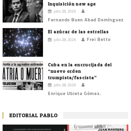
Inquisición new age
julio 28, 2026
Fernando Buen Abad Domínguez
El azúcar de las estrellas
Frei Betto
julio 28, 2026
Cuba en la encrucijada del
“nuevo orden
trumpista/fascista”
julio 28, 2026
Enrique Ubieta Gómez.
EDITORIAL PABLO