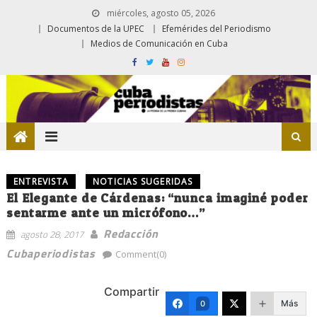
miércoles, agosto 05, 2026
Documentos de la UPEC
Efemérides del Periodismo
Medios de Comunicación en Cuba
ENTREVISTA
NOTICIAS SUGERIDAS
El Elegante de Cárdenas: “nunca imaginé poder
sentarme ante un micrófono…”
Redacción
agosto 28, 2017
Cubaperiodistas
Comment(0)
Compartir
Más
0