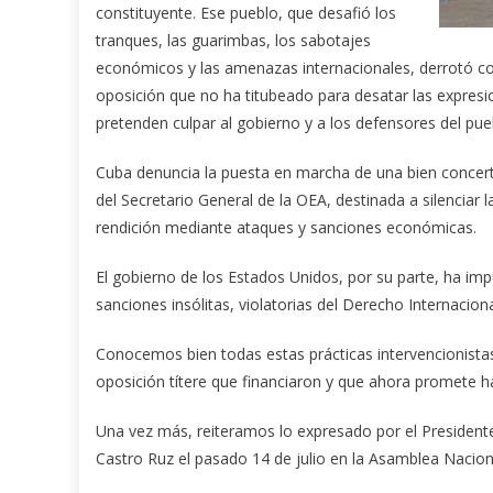
constituyente. Ese pueblo, que desafió los
tranques, las guarimbas, los sabotajes
económicos y las amenazas internacionales, derrotó con 
oposición que no ha titubeado para desatar las expresi
pretenden culpar al gobierno y a los defensores del pu
Cuba denuncia la puesta en marcha de una bien concert
del Secretario General de la OEA, destinada a silenciar
rendición mediante ataques y sanciones económicas.
El gobierno de los Estados Unidos, por su parte, ha i
sanciones insólitas, violatorias del Derecho Internacion
Conocemos bien todas estas prácticas intervencionistas
oposición títere que financiaron y que ahora promete ha
Una vez más, reiteramos lo expresado por el Presidente
Castro Ruz el pasado 14 de julio en la Asamblea Nacion