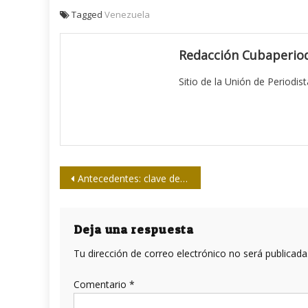
Tagged
Venezuela
Redacción Cubaperiod
Sitio de la Unión de Periodis
Navegación
Antecedentes: clave del buen periodismo
de
entradas
Deja una respuesta
Tu dirección de correo electrónico no será publicada
Comentario
*