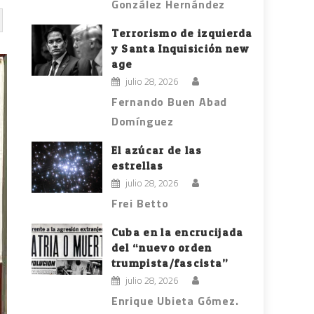
González Hernández
Terrorismo de izquierda
y Santa Inquisición new
age
julio 28, 2026
Fernando Buen Abad
Domínguez
El azúcar de las
estrellas
julio 28, 2026
Frei Betto
Cuba en la encrucijada
del “nuevo orden
trumpista/fascista”
julio 28, 2026
Enrique Ubieta Gómez.