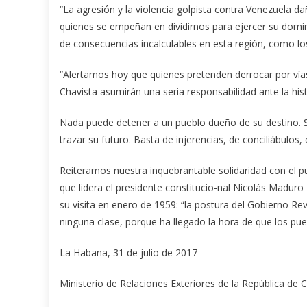
“La agresión y la violencia golpista contra Venezuela d
quienes se empeñan en dividirnos para ejercer su domin
de consecuencias incalculables en esta región, como l
“Alertamos hoy que quienes pretenden derrocar por vías 
Chavista asumirán una seria responsabilidad ante la hist
Nada puede detener a un pueblo dueño de su destino. 
trazar su futuro. Basta de injerencias, de conciliábulos, d
Reiteramos nuestra inquebrantable solidaridad con el pue
que lidera el presidente constitucio-nal Nicolás Maduro
su visita en enero de 1959: “la postura del Gobierno Re
ninguna clase, porque ha llegado la hora de que los pu
La Habana, 31 de julio de 2017
Ministerio de Relaciones Exteriores de la República de 