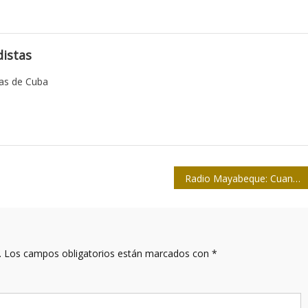
istas
tas de Cuba
Radio Mayabeque: Cuando 20 años es por algo
.
Los campos obligatorios están marcados con
*