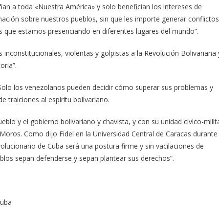
añan a toda «Nuestra América» y solo benefician los intereses de
ación sobre nuestros pueblos, sin que les importe generar conflictos
os que estamos presenciando en diferentes lugares del mundo”.
inconstitucionales, violentas y golpistas a la Revolución Bolivariana 
oria”.
Solo los venezolanos pueden decidir cómo superar sus problemas y
e traiciones al espíritu bolivariano.
blo y el gobierno bolivariano y chavista, y con su unidad cívico-milit
 Moros. Como dijo Fidel en la Universidad Central de Caracas durante
volucionario de Cuba será una postura firme y sin vacilaciones de
eblos sepan defenderse y sepan plantear sus derechos”.
Cuba