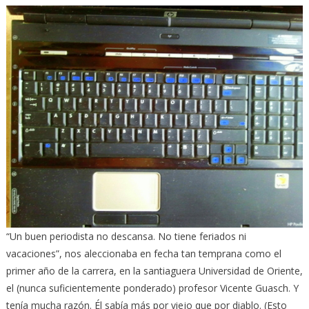
“Un buen periodista no descansa. No tiene feriados ni
vacaciones”, nos aleccionaba en fecha tan temprana como el
primer año de la carrera, en la santiaguera Universidad de Oriente,
el (nunca suficientemente ponderado) profesor Vicente Guasch. Y
tenía mucha razón. Él sabía más por viejo que por diablo. (Esto