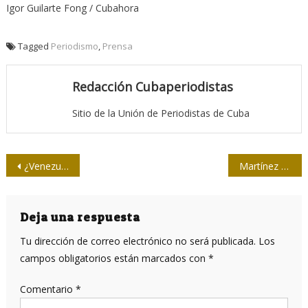
Igor Guilarte Fong / Cubahora
Tagged
Periodismo
,
Prensa
Redacción Cubaperiodistas
Sitio de la Unión de Periodistas de Cuba
Navegación
¿Venezuela aislada? Siete noticias que afirman lo contrario
Martínez Heredia: Algo intermedio es confusión; se trata de o el capitalismo, o el socialismo
de
entradas
Deja una respuesta
Tu dirección de correo electrónico no será publicada.
Los
campos obligatorios están marcados con
*
Comentario
*