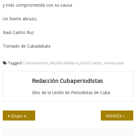
y más comprometida con su causa.
Un fuerte abrazo,
Raúl Castro Ruz
Tomado de Cubadebate
Tagged
Comunicación
,
Nicolás Maduro
,
Raúl Castro
,
Venezuela
Redacción Cubaperiodistas
Sitio de la Unión de Periodistas de Cuba
Navegación
Grupo editorial de TIME anuncia recortes
MINREX informa sobre incidente diplomático con Estados Unidos
de