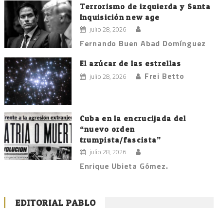
Terrorismo de izquierda y Santa
Inquisición new age
julio 28, 2026
Fernando Buen Abad Domínguez
El azúcar de las estrellas
Frei Betto
julio 28, 2026
Cuba en la encrucijada del
“nuevo orden
trumpista/fascista”
julio 28, 2026
Enrique Ubieta Gómez.
EDITORIAL PABLO