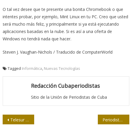
O tal vez desee que te presente una bonita Chromebook o que
intentes probar, por ejemplo, Mint Linux en tu PC. Creo que usted
será mucho más feliz, y principalmente si ya está ejecutando
aplicaciones basadas en la nube. Si es así a una oferta de
Windows no tendrá nada que hacer.
Steven J. Vaughan-Nichols / Traducido de ComputerWorld
Tagged
Informática
,
Nuevas Tecnologías
Redacción Cubaperiodistas
Sitio de la Unión de Periodistas de Cuba
Navegación
Telesur de aniversario y saltando a Alta Definición
Periodistas avileños por el 26 de Julio
de