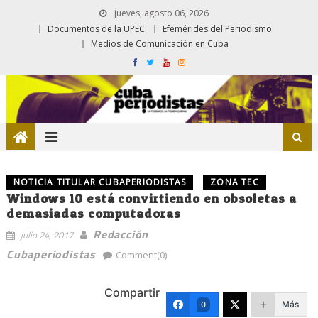
jueves, agosto 06, 2026
Documentos de la UPEC
Efemérides del Periodismo
Medios de Comunicación en Cuba
NOTICIA TITULAR CUBAPERIODISTAS
ZONA TEC
Windows 10 está convirtiendo en obsoletas a
demasiadas computadoras
Redacción
julio 24, 2017
Cubaperiodistas
Comment(0)
Compartir
Más
0