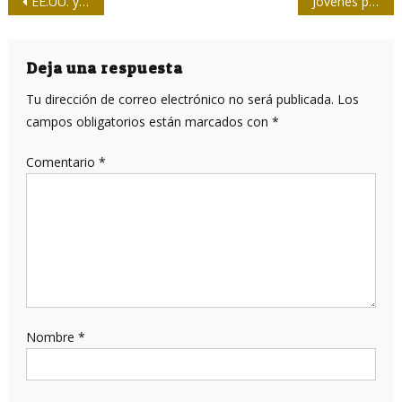
Navegación
EE.UU. y la analogía del ciempiés
Jóvenes profesionales de la Comunicación egresan de la UH
de
entradas
Deja una respuesta
Tu dirección de correo electrónico no será publicada.
Los
campos obligatorios están marcados con
*
Comentario
*
Nombre
*