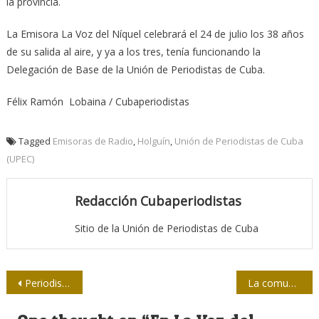
la provincia.
La Emisora La Voz del Níquel celebrará el 24 de julio los 38 años
de su salida al aire, y ya a los tres, tenía funcionando la
Delegación de Base de la Unión de Periodistas de Cuba.
Félix Ramón Lobaina / Cubaperiodistas
Tagged
Emisoras de Radio
,
Holguín
,
Unión de Periodistas de Cuba
(UPEC)
Redacción Cubaperiodistas
Sitio de la Unión de Periodistas de Cuba
Navegación
Periodistas santiagueros rinden homenaje a Frank País
La comunicación social es un recurso estratégico de la nación
de