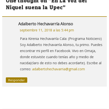
One thought on “
En La Voz del
entradas
Níquel suena la Upec
”
Adalberto Hechavarría Alonso
septiembre 11, 2018 a las 5:44 pm
Para Kirenia Hechavarría Cala: (Programa Noticiero)
Soy Adalberto Hechavarría Alonso, tu primo. Puedes
encontrar mi perfil en Facebook. Vivo en Omaja,
donde estuviste cuando tenías año y medio de
nacida(claro de esto no debes acordarte). Escribe al
correo:
adalbertohechavarria@gmail.com
Responder