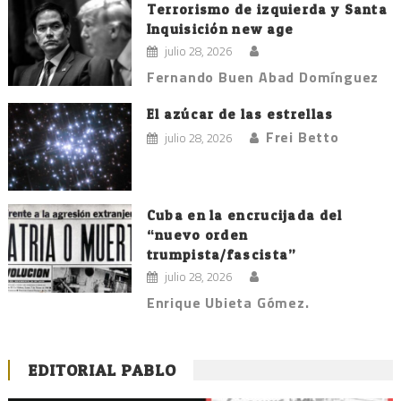
Terrorismo de izquierda y Santa
Inquisición new age
julio 28, 2026
Fernando Buen Abad Domínguez
El azúcar de las estrellas
Frei Betto
julio 28, 2026
Cuba en la encrucijada del
“nuevo orden
trumpista/fascista”
julio 28, 2026
Enrique Ubieta Gómez.
EDITORIAL PABLO