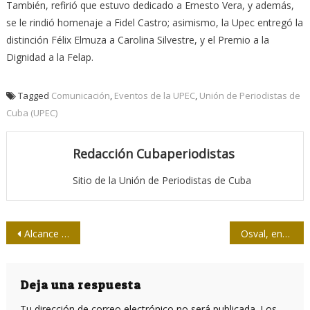
También, refirió que estuvo dedicado a Ernesto Vera, y además,
se le rindió homenaje a Fidel Castro; asimismo, la Upec entregó la
distinción Félix Elmuza a Carolina Silvestre, y el Premio a la
Dignidad a la Felap.
Tagged
Comunicación
,
Eventos de la UPEC
,
Unión de Periodistas de
Cuba (UPEC)
Redacción Cubaperiodistas
Sitio de la Unión de Periodistas de Cuba
Navegación
Alcance real de restricciones impuestas por Trump será limitado, pronostica economista cubano
Osval, entre los 10 mejores dibujos de la Cartoon Movement
de
entradas
Deja una respuesta
Tu dirección de correo electrónico no será publicada.
Los