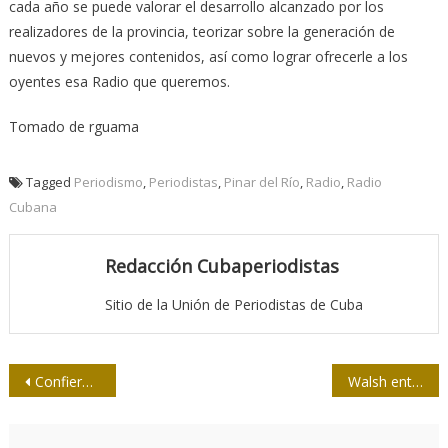
cada año se puede valorar el desarrollo alcanzado por los
realizadores de la provincia, teorizar sobre la generación de
nuevos y mejores contenidos, así como lograr ofrecerle a los
oyentes esa Radio que queremos.
Tomado de rguama
Tagged
Periodismo
,
Periodistas
,
Pinar del Río
,
Radio
,
Radio
Cubana
Redacción Cubaperiodistas
Sitio de la Unión de Periodistas de Cuba
Navegación
Confieren a El País premio a medio más mentiroso contra Cuba
Walsh entrevistado por Ricardo Piglia
de