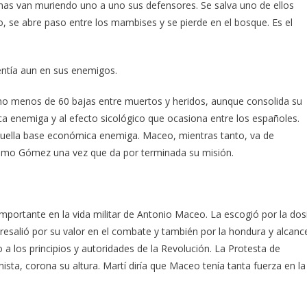
amas van muriendo uno a uno sus defensores. Se salva uno de ellos
o, se abre paso entre los mambises y se pierde en el bosque. Es el
ntía aun en sus enemigos.
: no menos de 60 bajas entre muertos y heridos, aunque consolida su
ica enemiga y al efecto sicológico que ocasiona entre los españoles.
aquella base económica enemiga. Maceo, mientras tanto, va de
imo Gómez una vez que da por terminada su misión.
importante en la vida militar de Antonio Maceo. La escogió por la dos
salió por su valor en el combate y también por la hondura y alcanc
 a los principios y autoridades de la Revolución. La Protesta de
a, corona su altura. Martí diría que Maceo tenía tanta fuerza en la