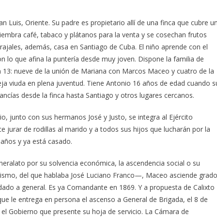
uis, Oriente. Su padre es propietario allí de una finca que cubre u
siembra café, tabaco y plátanos para la venta y se cosechan frutos
ajales, además, casa en Santiago de Cuba. El niño aprende con el
n lo que afina la puntería desde muy joven. Dispone la familia de
n 13: nueve de la unión de Mariana con Marcos Maceo y cuatro de la
ja viuda en plena juventud. Tiene Antonio 16 años de edad cuando s
ancías desde la finca hasta Santiago y otros lugares cercanos.
io, junto con sus hermanos José y Justo, se integra al Ejército
e jurar de rodillas al marido y a todos sus hijos que lucharán por la
3 años y ya está casado.
eralato por su solvencia económica, la ascendencia social o su
ñismo, del que hablaba José Luciano Franco—, Maceo asciende grad
ldado a general. Es ya Comandante en 1869. Y a propuesta de Calixto
ue le entrega en persona el ascenso a General de Brigada, el 8 de
 el Gobierno que presente su hoja de servicio. La Cámara de