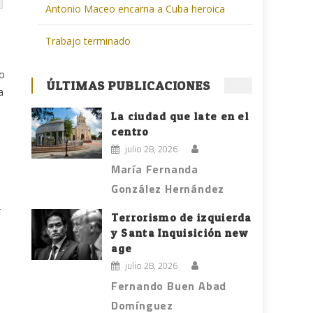
Antonio Maceo encarna a Cuba heroica
Trabajo terminado
no
ÚLTIMAS PUBLICACIONES
a
La ciudad que late en el
centro
julio 28, 2026
María Fernanda
González Hernández
r
Terrorismo de izquierda
a
y Santa Inquisición new
age
julio 28, 2026
Fernando Buen Abad
Domínguez