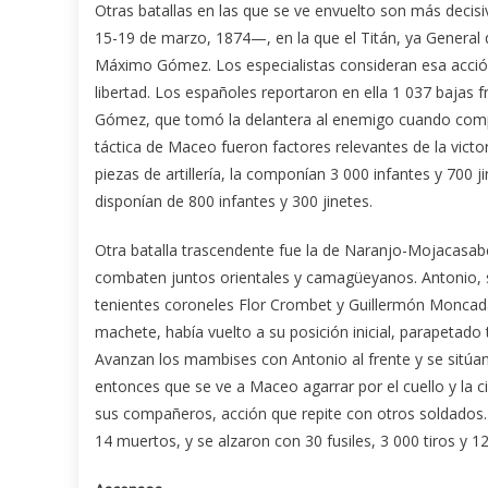
Otras batallas en las que se ve envuelto son más deci
15-19 de marzo, 1874—, en la que el Titán, ya General d
Máximo Gómez. Los especialistas consideran esa acción
libertad. Los españoles reportaron en ella 1 037 bajas 
Gómez, que tomó la delantera al enemigo cuando compren
táctica de Maceo fueron factores relevantes de la victo
piezas de artillería, la componían 3 000 infantes y 700 j
disponían de 800 infantes y 300 jinetes.
Otra batalla trascendente fue la de Naranjo-Mojacasa
combaten juntos orientales y camagüeyanos. Antonio, s
tenientes coroneles Flor Crombet y Guillermón Moncada,
machete, había vuelto a su posición inicial, parapetado
Avanzan los mambises con Antonio al frente y se sitúan
entonces que se ve a Maceo agarrar por el cuello y la c
sus compañeros, acción que repite con otros soldados. S
14 muertos, y se alzaron con 30 fusiles, 3 000 tiros y 12