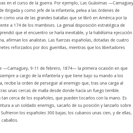
sivas en el curso de la guerra. Por ejemplo, Las Guásimas —Camagüey
e Brigada y como jefe de la infantería, pelea a las órdenes de
 como una de las grandes batallas que se libró en América por la
frente a 174 de los mambises. La genial disposición estratégica de
dió que el encuentro se haría inevitable, y la habilísima ejecución
ria, afirman los analistas. Las fuerzas españolas, dotadas de cuatro
inetes reforzados por dos guerrillas, mientras que los libertadores
be —Camagüey, 9-11 de febrero, 1874— la primera ocasión en que
iempre a cargo de la infantería y que tiene bajo su mando a los
 recibe la orden de perseguir al enemigo que, tras una carga al
 tras unas cercas de malla desde donde hacía un fuego terrible.
 tan cerca de los españoles, que pueden tocarlos con la mano. Es
intura a un soldado enemigo, sacarlo de su posición y lanzarlo sobre
ufrieron los españoles 300 bajas; los cubanos unas cien, y de ellas,
 caballos.