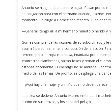
Antonio se niega a abandonar el lugar. Pasan por su men
de obligación para con el hermano querido, escribe uno
momento. Se dirige a Gómez con respeto. El dolor se t
—General, tengo allí a mi hermano muerto o herido y 
Gómez comprende las razones de su subordinado y le a
asumirá personalmente la conducción de la acción. Se i
terreno, pero la tropa mambisa, imantada por el ejemplo
insurrectos alambradas, saltan fosos y retiran el cuerp
estopas encendidas. El enemigo no se amilana. Penetra
medio de las llamas. De pronto, se despliega una bander
—¡Aquí hay una mujer y un niño que no deben perecer! ¡
La pelea se detiene. Antonio Maceo enfunda el machete,
el niño en sus brazos, y los saca del peligro.