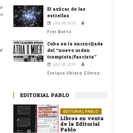
na
El azúcar de las
so
estrellas
julio 28, 2026
Frei Betto
Cuba en la encrucijada
al
del “nuevo orden
trumpista/fascista”
e
julio 28, 2026
Enrique Ubieta Gómez.
EDITORIAL PABLO
EDITORIAL PABLO
Libros en venta
de la Editorial
Pablo