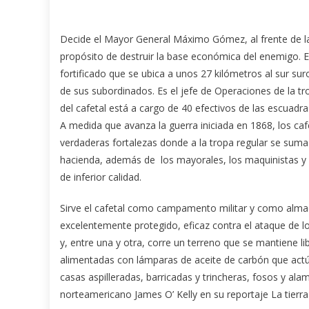
Decide el Mayor General Máximo Gómez, al frente de la
propósito de destruir la base económica del enemigo. Es
fortificado que se ubica a unos 27 kilómetros al sur 
de sus subordinados. Es el jefe de Operaciones de la tr
del cafetal está a cargo de 40 efectivos de las escua
A medida que avanza la guerra iniciada en 1868, los cafe
verdaderas fortalezas donde a la tropa regular se suma
hacienda, además de los mayorales, los maquinistas y l
de inferior calidad.
Sirve el cafetal como campamento militar y como almac
excelentemente protegido, eficaz contra el ataque de los
y, entre una y otra, corre un terreno que se mantiene l
alimentadas con lámparas de aceite de carbón que act
casas aspilleradas, barricadas y trincheras, fosos y ala
norteamericano James O’ Kelly en su reportaje La tierr