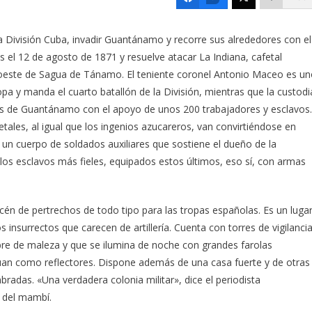
 División Cuba, invadir Guantánamo y recorre sus alrededores con el
 el 12 de agosto de 1871 y resuelve atacar La Indiana, cafetal
suroeste de Sagua de Tánamo. El teniente coronel Antonio Maceo es u
opa y manda el cuarto batallón de la División, mientras que la custodi
dras de Guantánamo con el apoyo de unos 200 trabajadores y esclavos.
tales, al igual que los ingenios azucareros, van convirtiéndose en
 un cuerpo de soldados auxiliares que sostiene el dueño de la
os esclavos más fieles, equipados estos últimos, eso sí, con armas
én de pertrechos de todo tipo para las tropas españolas. Es un luga
 insurrectos que carecen de artillería. Cuenta con torres de vigilanci
ibre de maleza y que se ilumina de noche con grandes farolas
úan como reflectores. Dispone además de una casa fuerte y de otras
mbradas. «Una verdadera colonia militar», dice el periodista
a del mambí.