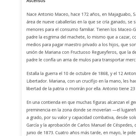
Ascensos
Nace Antonio Maceo, hace 172 años, en Majaguabo, San L
área de nueve caballerías en la que se cría ganado, se 
menores para el consumo familiar. Tienen los Maceo-Gr
padre la esgrima del machete, lo mismo que a cazar, co
medios para pagar maestro privado a los hijos, que so
unión de Mariana con Fructuoso Regueyferos, que la de
padre le confía un arria de mulos para transportar merc
Estalla la guerra el 10 de octubre de 1868, y el 12 Anton
Libertador. Mariana, con un crucifijo en la mano, les hac
libertad de la patria o morirán por ella. Antonio tiene 2
En una contienda en que muchas figuras alcanzan el gen
preminencia en la zona donde se moverían —el lugare
a grado, por su valor y capacidad combativa, desde so
García y la aprobación de Carlos Manuel de Céspedes, q
junio de 1873. Cuatro años más tarde, en mayo, le pide