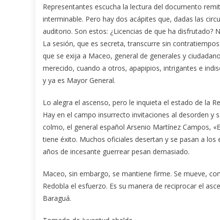
Representantes escucha la lectura del documento remiti
interminable. Pero hay dos acápites que, dadas las circu
auditorio. Son estos: ¿Licencias de que ha disfrutado?
La sesión, que es secreta, transcurre sin contratiempo
que se exija a Maceo, general de generales y ciudadan
merecido, cuando a otros, apapipios, intrigantes e indi
y ya es Mayor General.
Lo alegra el ascenso, pero le inquieta el estado de la R
Hay en el campo insurrecto invitaciones al desorden y
colmo, el general español Arsenio Martínez Campos, «El 
tiene éxito. Muchos oficiales desertan y se pasan a lo
años de incesante guerrear pesan demasiado.
Maceo, sin embargo, se mantiene firme. Se mueve, con 
Redobla el esfuerzo. Es su manera de reciprocar el asce
Baraguá.