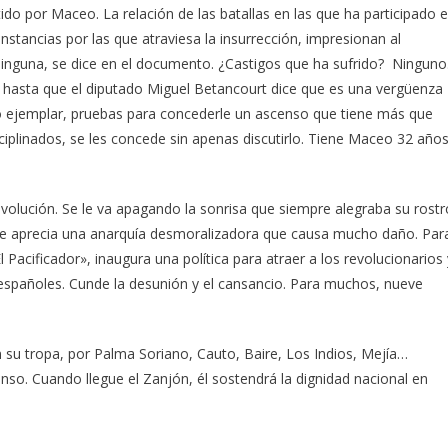
do por Maceo. La relación de las batallas en las que ha participado 
nstancias por las que atraviesa la insurrección, impresionan al
 Ninguna, se dice en el documento. ¿Castigos que ha sufrido? Ninguno
s hasta que el diputado Miguel Betancourt dice que es una vergüenza
o ejemplar, pruebas para concederle un ascenso que tiene más que
sciplinados, se les concede sin apenas discutirlo. Tiene Maceo 32 año
evolución. Se le va apagando la sonrisa que siempre alegraba su rostr
 se aprecia una anarquía desmoralizadora que causa mucho daño. Par
Pacificador», inaugura una política para atraer a los revolucionarios 
s españoles. Cunde la desunión y el cansancio. Para muchos, nueve
su tropa, por Palma Soriano, Cauto, Baire, Los Indios, Mejía…
nso. Cuando llegue el Zanjón, él sostendrá la dignidad nacional en