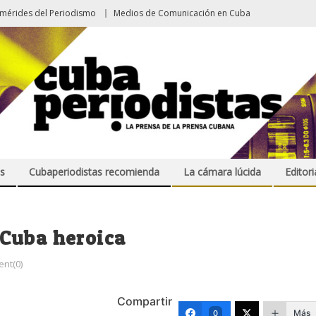
emérides del Periodismo
Medios de Comunicación en Cuba
s
Cubaperiodistas recomienda
La cámara lúcida
Editori
Cuba heroica
nt(0)
Compartir
Más
0