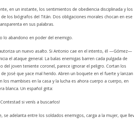
te, en un instante, los sentimientos de obediencia disciplinada y los
 de los biógrafos del Titán. Dos obligaciones morales chocan en ese
ransparenta en sus palabras.
no lo abandono en poder del enemigo.
utoriza un nuevo asalto. Si Antonio cae en el intento, él —Gómez—
nicia el ataque general. La balas enemigas barren cada pulgada de
 del joven teniente coronel, parece ignorar el peligro. Cortan los
o de José que yace mal herido. Abren un boquete en el fuerte y lanzan
n los mambises en la casa y la lucha es ahora cuerpo a cuerpo, en
a blanca. Un español grita:
Contestad si venís a buscarlos!
 se adelanta entre los soldados enemigos, carga a la mujer, que lle