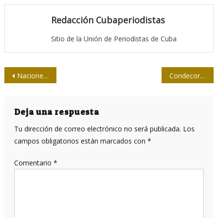
Redacción Cubaperiodistas
Sitio de la Unión de Periodistas de Cuba
Navegación
Naciones Unidas defiende labor de profesionales de los medios
Condecora la Upec a destacadas personalidades cubanas
de
entradas
Deja una respuesta
Tu dirección de correo electrónico no será publicada.
Los
campos obligatorios están marcados con
*
Comentario
*