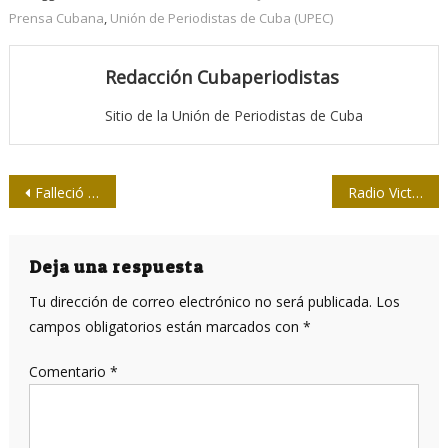
Prensa Cubana
,
Unión de Periodistas de Cuba (UPEC)
Redacción Cubaperiodistas
Sitio de la Unión de Periodistas de Cuba
Navegación
Falleció nuestro colega Enrique Montesinos, presidente del Círculo de Cronistas Deportivos de la Upec
Radio Victoria de Girón: En la preferencia popular
de
entradas
Deja una respuesta
Tu dirección de correo electrónico no será publicada.
Los
campos obligatorios están marcados con
*
Comentario
*