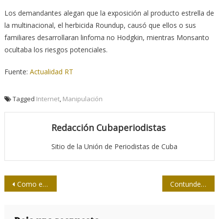
Los demandantes alegan que la exposición al producto estrella de
la multinacional, el herbicida Roundup, causó que ellos o sus
familiares desarrollaran linfoma no Hodgkin, mientras Monsanto
ocultaba los riesgos potenciales.
Fuente:
Actualidad RT
Tagged
Internet
,
Manipulación
Redacción Cubaperiodistas
Sitio de la Unión de Periodistas de Cuba
Navegación
Como en familia con el Embajador británico
Contundente apoyo a Venezuela en la Celac
de