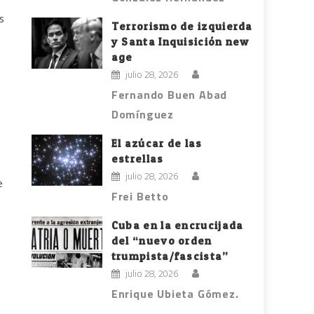
s
Terrorismo de izquierda
y Santa Inquisición new
s
age
julio 28, 2026
Fernando Buen Abad
Domínguez
El azúcar de las
estrellas
julio 28, 2026
e
Frei Betto
Cuba en la encrucijada
del “nuevo orden
trumpista/fascista”
julio 28, 2026
Enrique Ubieta Gómez.