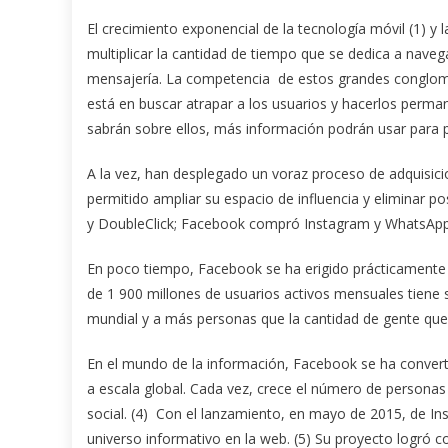
El crecimiento exponencial de la tecnología móvil (1) y l
multiplicar la cantidad de tiempo que se dedica a navega
mensajería. La competencia de estos grandes conglome
está en buscar atrapar a los usuarios y hacerlos perma
sabrán sobre ellos, más información podrán usar para p
A la vez, han desplegado un voraz proceso de adquisici
permitido ampliar su espacio de influencia y eliminar 
y DoubleClick; Facebook compró Instagram y WhatsApp; 
En poco tiempo, Facebook se ha erigido prácticamente e
de 1 900 millones de usuarios activos mensuales tiene su
mundial y a más personas que la cantidad de gente que 
En el mundo de la información, Facebook se ha converti
a escala global. Cada vez, crece el número de personas
social. (4) Con el lanzamiento, en mayo de 2015, de In
universo informativo en la web. (5) Su proyecto logró co