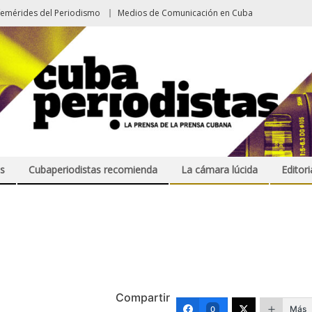
femérides del Periodismo
Medios de Comunicación en Cuba
s
Cubaperiodistas recomienda
La cámara lúcida
Editori
Compartir
Más
0