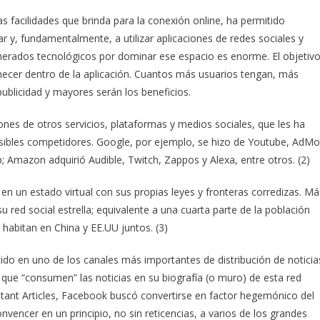
as facilidades que brinda para la conexión online, ha permitido
r y, fundamentalmente, a utilizar aplicaciones de redes sociales y
rados tecnológicos por dominar ese espacio es enorme. El objetiv
necer dentro de la aplicación. Cuantos más usuarios tengan, más
ublicidad y mayores serán los beneficios.
ones de otros servicios, plataformas y medios sociales, que les ha
posibles competidores. Google, por ejemplo, se hizo de Youtube, AdM
Amazon adquirió Audible, Twitch, Zappos y Alexa, entre otros. (2)
n un estado virtual con sus propias leyes y fronteras corredizas. Má
 red social estrella; equivalente a una cuarta parte de la población
habitan en China y EE.UU juntos. (3)
do en uno de los canales más importantes de distribución de noticia
 que “consumen” las noticias en su biografía (o muro) de esta red
stant Articles, Facebook buscó convertirse en factor hegemónico del
nvencer en un principio, no sin reticencias, a varios de los grandes