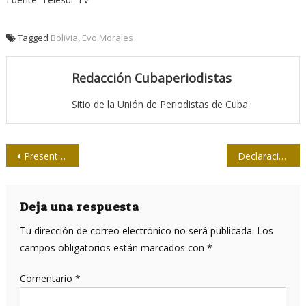
Tagged
Bolivia
,
Evo Morales
Redacción Cubaperiodistas
Sitio de la Unión de Periodistas de Cuba
Navegación
Presentan en Holguín dos libros de historietas sobre Fidel
Declaración final de la XX Bienal Internacional de Humorismo Gráfico, Cuba 2017
de
entradas
Deja una respuesta
Tu dirección de correo electrónico no será publicada.
Los
campos obligatorios están marcados con
*
Comentario
*