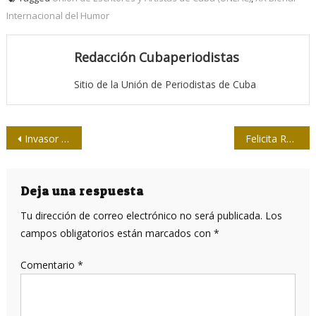
Internacional del Humor
Redacción Cubaperiodistas
Sitio de la Unión de Periodistas de Cuba
Navegación
Invasor avileño dedica edición especial a los jóvenes
Felicita Raúl a presidente electo de Ecuador
de
entradas
Deja una respuesta
Tu dirección de correo electrónico no será publicada.
Los
campos obligatorios están marcados con
*
Comentario
*