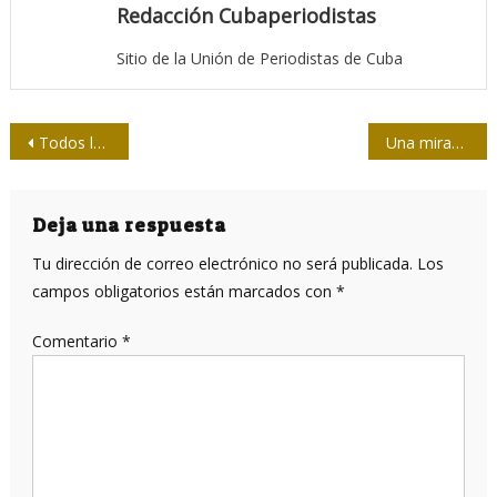
Redacción Cubaperiodistas
Sitio de la Unión de Periodistas de Cuba
Navegación
Todos los mundos de Muñoz Bachs
Una mirada interior al periodismo villaclareño
de
entradas
Deja una respuesta
Tu dirección de correo electrónico no será publicada.
Los
campos obligatorios están marcados con
*
Comentario
*