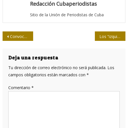
Redacción Cubaperiodistas
Sitio de la Unión de Periodistas de Cuba
Navegación
Convocan a otra edición de Taller sobre técnicas narrativas
Los “izquierdistas” y los anexionistas de Cuba: “¿Por qué no los nombró?”.
de
entradas
Deja una respuesta
Tu dirección de correo electrónico no será publicada.
Los
campos obligatorios están marcados con
*
Comentario
*