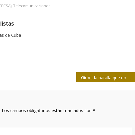
TECSA)
,
Telecomunicaciones
istas
tas de Cuba
Girón, la batalla que no podemos olvidar
.
Los campos obligatorios están marcados con
*