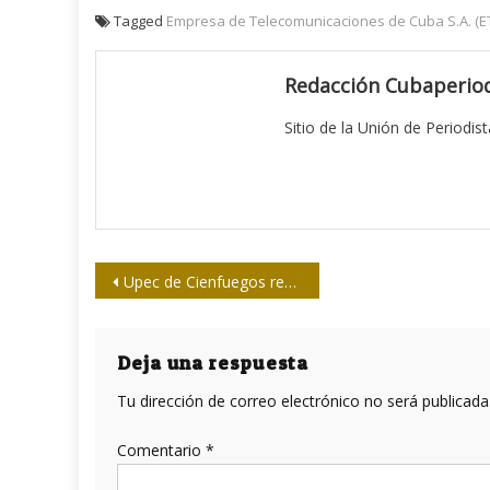
Tagged
Empresa de Telecomunicaciones de Cuba S.A. (E
Redacción Cubaperiod
Sitio de la Unión de Periodis
Navegación
Upec de Cienfuegos reclama un mejor periodismo en su asamblea anual
de
entradas
Deja una respuesta
Tu dirección de correo electrónico no será publicada
Comentario
*