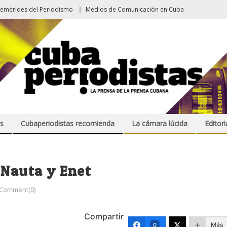
femérides del Periodismo
Medios de Comunicación en Cuba
s
Cubaperiodistas recomienda
La cámara lúcida
Editori
 Nauta y Enet
Comment(0)
Compartir
Más
0