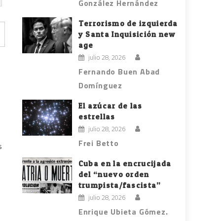
González Hernández
Terrorismo de izquierda
y Santa Inquisición new
age
julio 28, 2026
Fernando Buen Abad
Domínguez
El azúcar de las
estrellas
julio 28, 2026
Frei Betto
s
Cuba en la encrucijada
del “nuevo orden
trumpista/fascista”
julio 28, 2026
Enrique Ubieta Gómez.