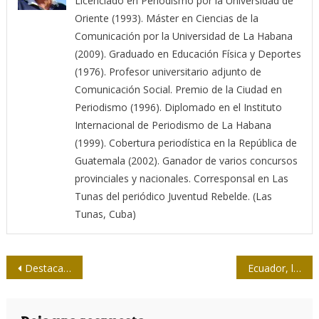
Licenciado en Periodismo por la Universidad de
Oriente (1993). Máster en Ciencias de la
Comunicación por la Universidad de La Habana
(2009). Graduado en Educación Física y Deportes
(1976). Profesor universitario adjunto de
Comunicación Social. Premio de la Ciudad en
Periodismo (1996). Diplomado en el Instituto
Internacional de Periodismo de La Habana
(1999). Cobertura periodística en la República de
Guatemala (2002). Ganador de varios concursos
provinciales y nacionales. Corresponsal en Las
Tunas del periódico Juventud Rebelde. (Las
Tunas, Cuba)
Navegación
Destaca Raúl en Caracas importancia de la unidad revolucionaria
Ecuador, la batalla decisiva
de