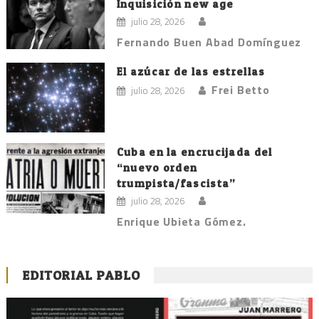
Inquisición new age
julio 28, 2026
Fernando Buen Abad Domínguez
El azúcar de las estrellas
Frei Betto
julio 28, 2026
Cuba en la encrucijada del
“nuevo orden
trumpista/fascista”
julio 28, 2026
Enrique Ubieta Gómez.
EDITORIAL PABLO