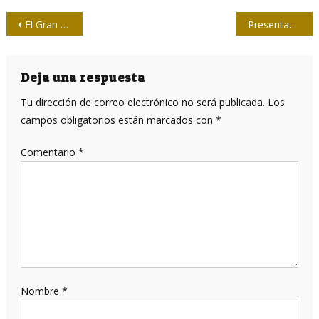
Navegación
El Gran Caribe: modelo de unidad e integración
Presentan en Santiago de Cuba libro digital en saludo al Día de la Prensa
de
entradas
Deja una respuesta
Tu dirección de correo electrónico no será publicada.
Los
campos obligatorios están marcados con
*
Comentario
*
Nombre
*