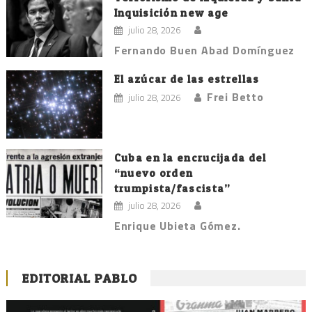
Inquisición new age
julio 28, 2026
Fernando Buen Abad Domínguez
El azúcar de las estrellas
Frei Betto
julio 28, 2026
Cuba en la encrucijada del
“nuevo orden
trumpista/fascista”
julio 28, 2026
Enrique Ubieta Gómez.
EDITORIAL PABLO