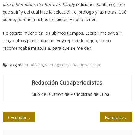
larga. Memorias del huracán Sandy
(Ediciones Santiago) libro
que sufrí y del cual hice la selección, el prólogo y las notas. Qué
bueno, porque muchos lo quieren y no lo tienen.
He escrito mucho en los últimos tiempos. Escribir me salva. Y
tengo otros planes que me voy repitiendo bajito, como
recomendaba mi abuela, para que se me den.
Tagged
Periodismo
,
Santiago de Cuba
,
Universidad
Redacción Cubaperiodistas
Sitio de la Unión de Periodistas de Cuba
Navegación
Ecuador, la batalla decisiva
Naturaleza y cultura: la animalidad y lo humano
de