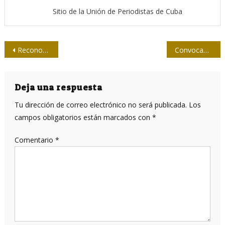
Sitio de la Unión de Periodistas de Cuba
Navegación
Reconocimiento “eléctrico” a periodistas pineros
Convocan a Jornada Red Cuba 2017
de
entradas
Deja una respuesta
Tu dirección de correo electrónico no será publicada.
Los
campos obligatorios están marcados con
*
Comentario
*