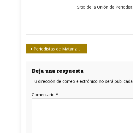
Sitio de la Unión de Periodis
Navegación
Periodistas de Matanzas recordarán históricos versos
de
entradas
Deja una respuesta
Tu dirección de correo electrónico no será publicada
Comentario
*