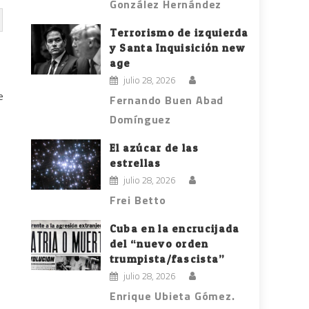
González Hernández
Terrorismo de izquierda
y Santa Inquisición new
age
julio 28, 2026
e
Fernando Buen Abad
Domínguez
El azúcar de las
estrellas
julio 28, 2026
Frei Betto
Cuba en la encrucijada
del “nuevo orden
trumpista/fascista”
julio 28, 2026
Enrique Ubieta Gómez.