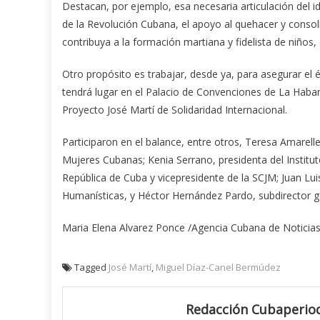
Destacan, por ejemplo, esa necesaria articulación del 
de la Revolución Cubana, el apoyo al quehacer y consoli
contribuya a la formación martiana y fidelista de niños,
Otro propósito es trabajar, desde ya, para asegurar el é
tendrá lugar en el Palacio de Convenciones de La Haban
Proyecto José Martí de Solidaridad Internacional.
Participaron en el balance, entre otros, Teresa Amarell
Mujeres Cubanas; Kenia Serrano, presidenta del Instit
República de Cuba y vicepresidente de la SCJM; Juan Luis
Humanísticas, y Héctor Hernández Pardo, subdirector g
Maria Elena Alvarez Ponce /Agencia Cubana de Noticia
Tagged
José Martí
,
Miguel Díaz-Canel Bermúdez
Redacción Cubaperiod