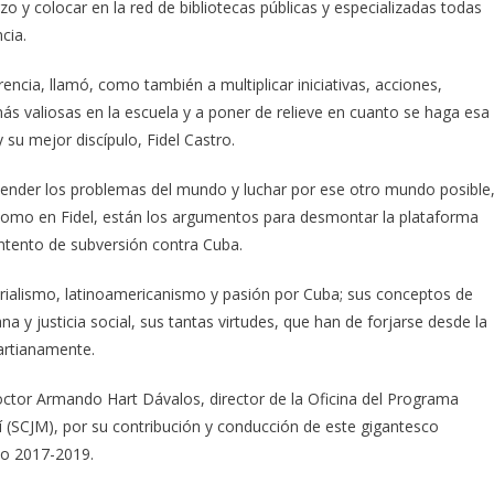
 y colocar en la red de bibliotecas públicas y especializadas todas
cia.
encia, llamó, como también a multiplicar iniciativas, acciones,
ás valiosas en la escuela y a poner de relieve en cuanto se haga esa
su mejor discípulo, Fidel Castro.
tender los problemas del mundo y luchar por ese otro mundo posible
como en Fidel, están los argumentos para desmontar la plataforma
 intento de subversión contra Cuba.
erialismo, latinoamericanismo y pasión por Cuba; sus conceptos de
a y justicia social, sus tantas virtudes, que han de forjarse desde la
martianamente.
ctor Armando Hart Dávalos, director de la Oficina del Programa
í (SCJM), por su contribución y conducción de este gigantesco
nio 2017-2019.