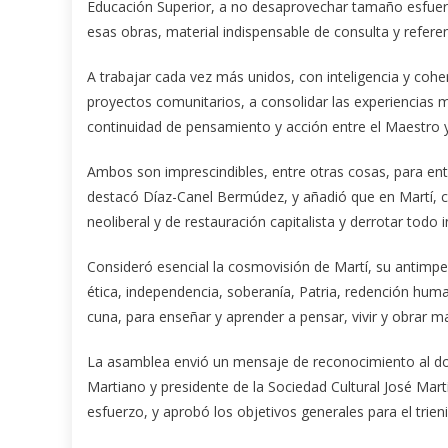
Educación Superior, a no desaprovechar tamaño esfuerzo
esas obras, material indispensable de consulta y referen
A trabajar cada vez más unidos, con inteligencia y coher
proyectos comunitarios, a consolidar las experiencias m
continuidad de pensamiento y acción entre el Maestro y 
Ambos son imprescindibles, entre otras cosas, para en
destacó Díaz-Canel Bermúdez, y añadió que en Martí, 
neoliberal y de restauración capitalista y derrotar todo
Consideró esencial la cosmovisión de Martí, su antimp
ética, independencia, soberanía, Patria, redención human
cuna, para enseñar y aprender a pensar, vivir y obrar 
La asamblea envió un mensaje de reconocimiento al do
Martiano y presidente de la Sociedad Cultural José Mart
esfuerzo, y aprobó los objetivos generales para el trie