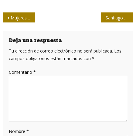
Navegación
Mujeres periodistas recorren la capital cubana en su día
Santiago Álvarez legó otra sintaxis al cine cubano
de
entradas
Deja una respuesta
Tu dirección de correo electrónico no será publicada.
Los
campos obligatorios están marcados con
*
Comentario
*
Nombre
*