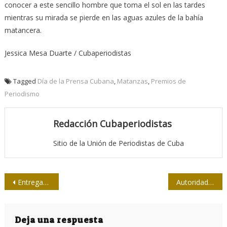
conocer a este sencillo hombre que toma el sol en las tardes
mientras su mirada se pierde en las aguas azules de la bahía
matancera.
Jessica Mesa Duarte / Cubaperiodistas
Tagged
Día de la Prensa Cubana
,
Matanzas
,
Premios de
Periodismo
Redacción Cubaperiodistas
Sitio de la Unión de Periodistas de Cuba
Navegación
Entregan en Matanzas Premio por la Obra de la vida
Autoridades de Granma reciben Moneda 50 Upec
de
entradas
Deja una respuesta