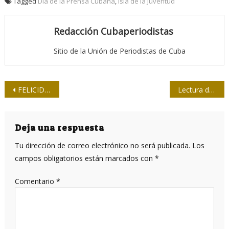
Tagged
Día de la Prensa Cubana
,
Isla de la Juventud
Redacción Cubaperiodistas
Sitio de la Unión de Periodistas de Cuba
Navegación
FELICIDADES a nuestras compañeras en el Día Internacional de la Mujer
Lectura de la resistencia
de
entradas
Deja una respuesta
Tu dirección de correo electrónico no será publicada.
Los
campos obligatorios están marcados con
*
Comentario
*