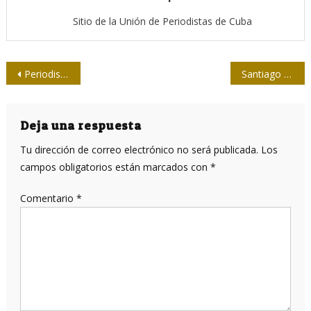
Sitio de la Unión de Periodistas de Cuba
Navegación
Periodistas pinareños presentan libros en Casa de la UPEC
Santiago de Cuba, capital del periodismo cubano
de
entradas
Deja una respuesta
Tu dirección de correo electrónico no será publicada.
Los
campos obligatorios están marcados con
*
Comentario
*