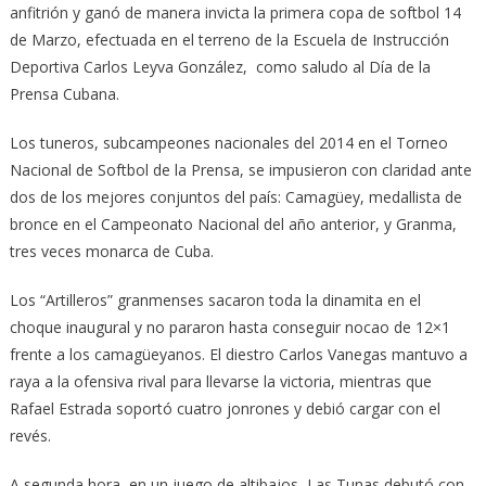
anfitrión y ganó de manera invicta la primera copa de softbol 14
de Marzo, efectuada en el terreno de la Escuela de Instrucción
Deportiva Carlos Leyva González, como saludo al Día de la
Prensa Cubana.
Los tuneros, subcampeones nacionales del 2014 en el Torneo
Nacional de Softbol de la Prensa, se impusieron con claridad ante
dos de los mejores conjuntos del país: Camagüey, medallista de
bronce en el Campeonato Nacional del año anterior, y Granma,
tres veces monarca de Cuba.
Los “Artilleros” granmenses sacaron toda la dinamita en el
choque inaugural y no pararon hasta conseguir nocao de 12×1
frente a los camagüeyanos. El diestro Carlos Vanegas mantuvo a
raya a la ofensiva rival para llevarse la victoria, mientras que
Rafael Estrada soportó cuatro jonrones y debió cargar con el
revés.
A segunda hora, en un juego de altibajos, Las Tunas debutó con