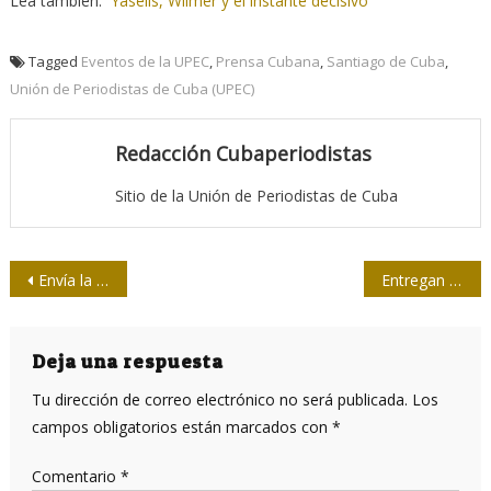
Lea también:
Yasells, Wilmer y el instante decisivo
Tagged
Eventos de la UPEC
,
Prensa Cubana
,
Santiago de Cuba
,
Unión de Periodistas de Cuba (UPEC)
Redacción Cubaperiodistas
Sitio de la Unión de Periodistas de Cuba
Navegación
Envía la UPEC mensaje de condolencia a La Jornada por asesinato de Miroslava Breach
Entregan Premio Nacional de Cine 2017
de
entradas
Deja una respuesta
Tu dirección de correo electrónico no será publicada.
Los
campos obligatorios están marcados con
*
Comentario
*