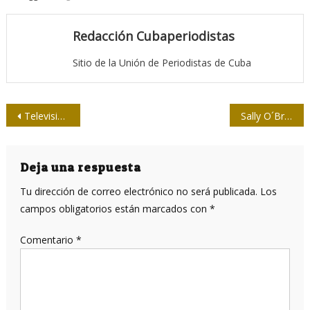
Redacción Cubaperiodistas
Sitio de la Unión de Periodistas de Cuba
Navegación
Televisión Serrana, capital del audiovisual comunitario en Cuba
Sally O´Brien, en defensa de la verdad sobre Cuba
de
entradas
Deja una respuesta
Tu dirección de correo electrónico no será publicada.
Los
campos obligatorios están marcados con
*
Comentario
*