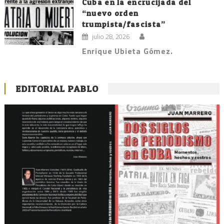
Cuba en la encrucijada del
“nuevo orden
trumpista/fascista”
julio 28, 2026
Enrique Ubieta Gómez.
EDITORIAL PABLO