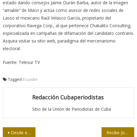
estado dando consejos Jaime Durán Barba, autor de la imagen
“amable” de Macri y actúa como asesor de redes sociales de
Lasso el mexicano Raúl Velasco García, propietario del
corporativo Ravega Corp., al que pertenece Chakalito Consulting,
especializada en campañas de difamación del candidato contrario.
Asquea visitar su sitio web, paradigma del mercenarismo
electoral.
Fuente: Telesur TV
Tagged
Ecuador
Redacción Cubaperiodistas
Sitio de la Unión de Periodistas de Cuba
Navegación
Desde el periodismo: Aprender de los jóvenes ¿por qué no?
Recibe Joaquín Borges-Triana Premio de Periodismo Cultural