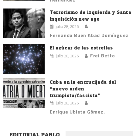
Terrorismo de izquierda y Santa
Inquisición new age
julio 28, 2026
Fernando Buen Abad Domínguez
El azúcar de las estrellas
Frei Betto
julio 28, 2026
Cuba en la encrucijada del
“nuevo orden
trumpista/fascista”
julio 28, 2026
Enrique Ubieta Gómez.
EDITORIAL PABLO