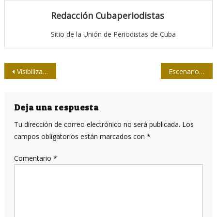
Redacción Cubaperiodistas
Sitio de la Unión de Periodistas de Cuba
Navegación
Visibilizar a los invisibles
Escenarios geopolíticos y periodismo interpretativo: para dialogar en Matanzas
de
entradas
Deja una respuesta
Tu dirección de correo electrónico no será publicada.
Los
campos obligatorios están marcados con
*
Comentario
*