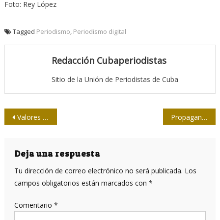
Foto: Rey López
Tagged
Periodismo
,
Periodismo digital
Redacción Cubaperiodistas
Sitio de la Unión de Periodistas de Cuba
Navegación
Valores de Armando Hart
Propagandas silenciosas: tres lustros de un antídoto ante la seducción capitalista
de
entradas
Deja una respuesta
Tu dirección de correo electrónico no será publicada.
Los
campos obligatorios están marcados con
*
Comentario
*