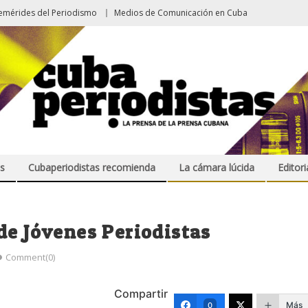
emérides del Periodismo
Medios de Comunicación en Cuba
s
Cubaperiodistas recomienda
La cámara lúcida
Editori
de Jóvenes Periodistas
Comment(0)
Compartir
Más
0