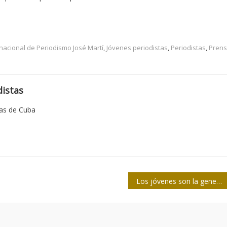
ernacional de Periodismo José Martí
,
Jóvenes periodistas
,
Periodistas
,
Pren
istas
tas de Cuba
Los jóvenes son la generación que proyecta el futuro