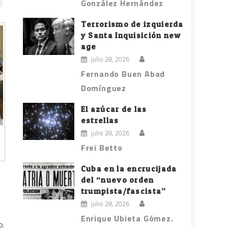
González Hernández
Terrorismo de izquierda
y Santa Inquisición new
age
julio 28, 2026
Fernando Buen Abad
Domínguez
El azúcar de las
estrellas
julio 28, 2026
Frei Betto
Cuba en la encrucijada
del “nuevo orden
trumpista/fascista”
julio 28, 2026
Enrique Ubieta Gómez.
o.