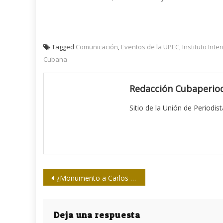
Tagged
Comunicación
,
Eventos de la UPEC
,
Instituto Int
Cubana
Redacción Cubaperiod
Sitio de la Unión de Periodis
Navegación
¿Monumento a Carlos Baliño?
de
entradas
Deja una respuesta