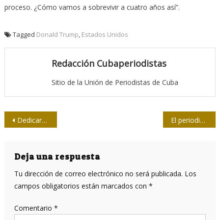
proceso. ¿Cómo vamos a sobrevivir a cuatro años así”.
Tagged
Donald Trump
,
Estados Unidos
Redacción Cubaperiodistas
Sitio de la Unión de Periodistas de Cuba
Navegación
Dedicarán a Fidel Jornada de la Prensa en Ciego de Ávila
El periodismo y la croqueta
de
entradas
Deja una respuesta
Tu dirección de correo electrónico no será publicada.
Los
campos obligatorios están marcados con
*
Comentario
*