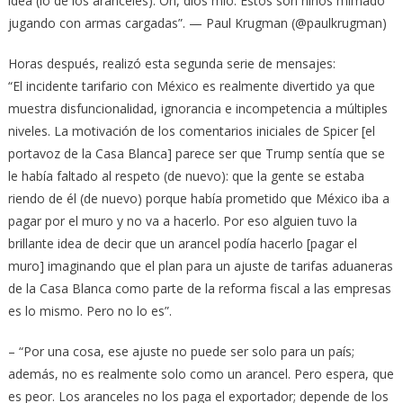
idea (lo de los aranceles). Oh, dios mío. Estos son niños mimado
jugando con armas cargadas”. — Paul Krugman (@paulkrugman)
Horas después, realizó esta segunda serie de mensajes:
“El incidente tarifario con México es realmente divertido ya que
muestra disfuncionalidad, ignorancia e incompetencia a múltiples
niveles. La motivación de los comentarios iniciales de Spicer [el
portavoz de la Casa Blanca] parece ser que Trump sentía que se
le había faltado al respeto (de nuevo): que la gente se estaba
riendo de él (de nuevo) porque había prometido que México iba a
pagar por el muro y no va a hacerlo. Por eso alguien tuvo la
brillante idea de decir que un arancel podía hacerlo [pagar el
muro] imaginando que el plan para un ajuste de tarifas aduaneras
de la Casa Blanca como parte de la reforma fiscal a las empresas
es lo mismo. Pero no lo es”.
– “Por una cosa, ese ajuste no puede ser solo para un país;
además, no es realmente solo como un arancel. Pero espera, que
es peor. Los aranceles no los paga el exportador; depende de los