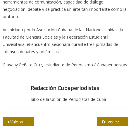
herramientas de comunicación, capacidad de diálogo,
negociación, debate y se practica un arte tan importante como la
oratoria.
Auspiciado por la Asociación Cubana de las Naciones Unidas, la
Facultad de Ciencias Sociales y la Federación Estudiantil
Univesitaria, el encuentro sesionará durante tres jornadas de
intensos debates y polémicas.
Giovany Peñate Cruz, estudiante de Periodismo / Cubaperiodistas
Redacción Cubaperiodistas
Sitio de la Unión de Periodistas de Cuba
Navegación
Valoran trascendencia de un periodismo económico de calidad en Cuba
En Venezuela no pasarán ni la CNN, ni la banda de Aznar, Felipe González y Trump