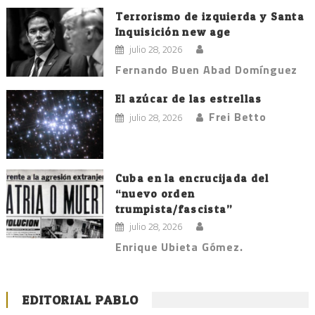
Terrorismo de izquierda y Santa
Inquisición new age
julio 28, 2026
Fernando Buen Abad Domínguez
El azúcar de las estrellas
Frei Betto
julio 28, 2026
Cuba en la encrucijada del
“nuevo orden
trumpista/fascista”
julio 28, 2026
Enrique Ubieta Gómez.
EDITORIAL PABLO