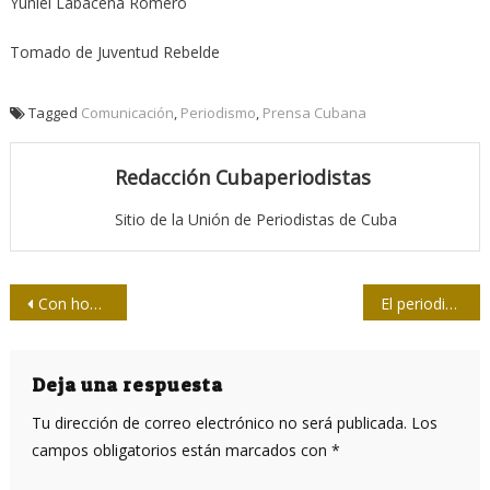
Yuniel Labacena Romero
Tomado de Juventud Rebelde
Tagged
Comunicación
,
Periodismo
,
Prensa Cubana
Redacción Cubaperiodistas
Sitio de la Unión de Periodistas de Cuba
Navegación
Con homenaje a Fidel comienza jornada de la Prensa avileña
El periodismo es un desentrañador de misterios
de
entradas
Deja una respuesta
Tu dirección de correo electrónico no será publicada.
Los
campos obligatorios están marcados con
*