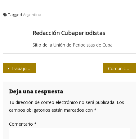
Tagged
Argentina
Redacción Cubaperiodistas
Sitio de la Unión de Periodistas de Cuba
Navegación
Trabajo terminado
Comunicación e información para el desarrollo local
de
entradas
Deja una respuesta
Tu dirección de correo electrónico no será publicada.
Los
campos obligatorios están marcados con
*
Comentario
*