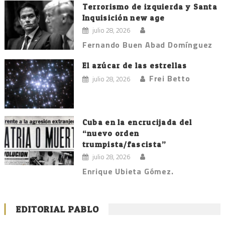
Terrorismo de izquierda y Santa
Inquisición new age
julio 28, 2026
Fernando Buen Abad Domínguez
El azúcar de las estrellas
Frei Betto
julio 28, 2026
Cuba en la encrucijada del
“nuevo orden
trumpista/fascista”
julio 28, 2026
Enrique Ubieta Gómez.
EDITORIAL PABLO