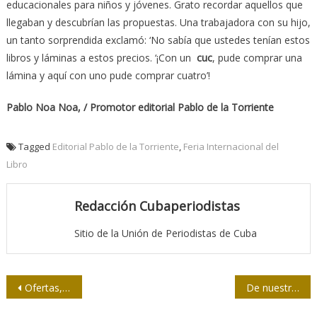
educacionales para niños y jóvenes. Grato recordar aquellos que
llegaban y descubrían las propuestas. Una trabajadora con su hijo,
un tanto sorprendida exclamó: ‘No sabía que ustedes tenían estos
libros y láminas a estos precios. ‘¡Con un
cuc
, pude comprar una
lámina y aquí con uno pude comprar cuatro’!
Pablo Noa Noa, / Promotor editorial Pablo de la Torriente
Tagged
Editorial Pablo de la Torriente
,
Feria Internacional del
Libro
Redacción Cubaperiodistas
Sitio de la Unión de Periodistas de Cuba
Navegación
Ofertas, también en FIL 2017
De nuestra prensa/ Engaño en canchas de Coppelia
de