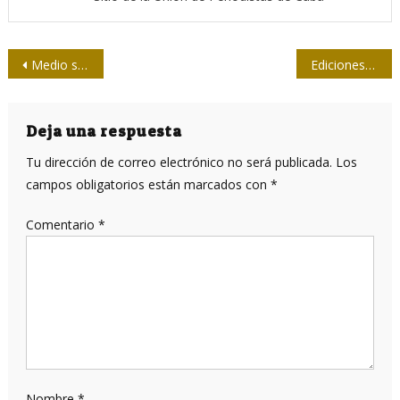
Navegación
Medio siglo y un lustro de la orden que oficializó el bloqueo
Ediciones La Luz iluminará Feria del Libro de La Habana
de
entradas
Deja una respuesta
Tu dirección de correo electrónico no será publicada.
Los
campos obligatorios están marcados con
*
Comentario
*
Nombre
*