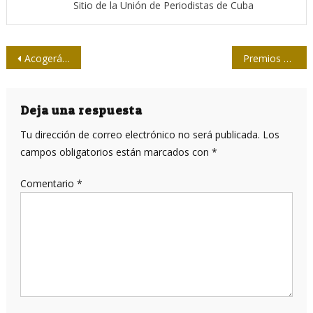
Sitio de la Unión de Periodistas de Cuba
Navegación
Acogerá Cuba evento internacional sobre comunicación
Premios de festival en Las Tunas
de
entradas
Deja una respuesta
Tu dirección de correo electrónico no será publicada.
Los
campos obligatorios están marcados con
*
Comentario
*